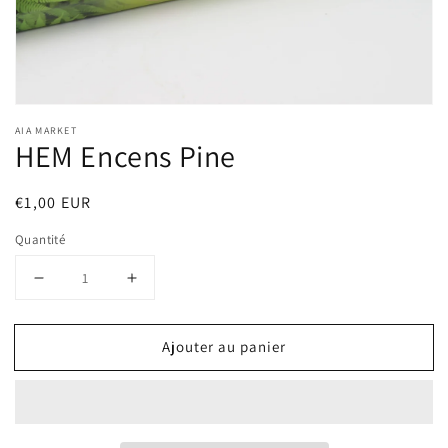
la
vue
de
la
galerie
AIA MARKET
HEM Encens Pine
Prix
€1,00 EUR
habituel
Quantité
Réduire
Augmenter
la
la
quantité
quantité
Ajouter au panier
de
de
HEM
HEM
Encens
Encens
Pine
Pine