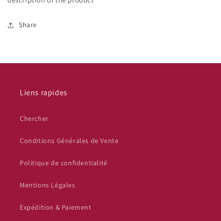
canne
canne
et
et
Share
coco
coco
450g
450g
Liens rapides
Chercher
Conditions Générales de Vente
Politique de confidentialité
Mentions Légales
Expédition & Paiement