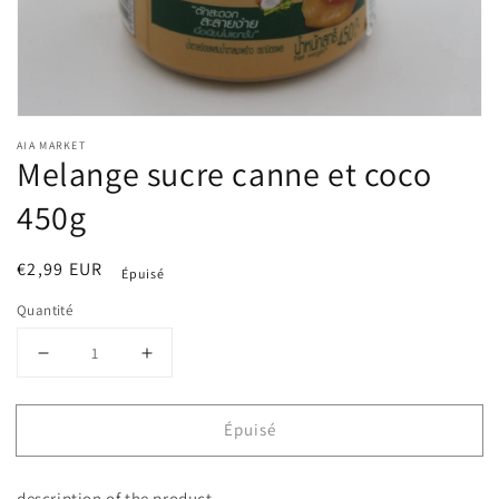
la
vue
de
la
galerie
AIA MARKET
Melange sucre canne et coco
450g
Prix
€2,99 EUR
Épuisé
habituel
Quantité
Réduire
Augmenter
la
la
quantité
quantité
Épuisé
de
de
Melange
Melange
sucre
sucre
description of the product